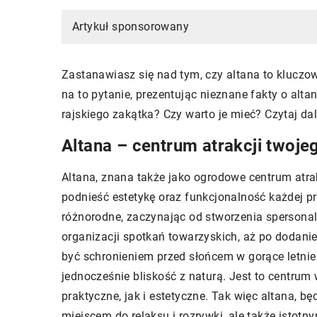
Artykuł sponsorowany
Zastanawiasz się nad tym, czy altana to klucz
na to pytanie, prezentując nieznane fakty o alt
rajskiego zakątka? Czy warto je mieć? Czytaj dal
Altana – centrum atrakcji twoj
Altana, znana także jako ogrodowe centrum atra
podnieść estetykę oraz funkcjonalność każdej prz
różnorodne, zaczynając od stworzenia spersona
organizacji spotkań towarzyskich, aż po dodani
być schronieniem przed słońcem w gorące letni
jednocześnie bliskość z naturą. Jest to centrum
praktyczne, jak i estetyczne. Tak więc altana, 
miejscem do relaksu i rozrywki, ale także ist