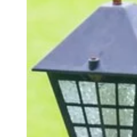
wyborem w aranżacjach 
są ich zalety.