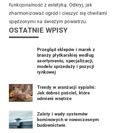
wyborem w 
funkcjonalność z estetyką. Odkryj, jak
są ich zalet
zharmonizować ogród i cieszyć się chwilami
spędzonymi na świeżym powietrzu.
OSTATNIE WPISY
Przegląd sklepów i marek z
branży płytkarskiej według
asortymentu, specjalizacji,
modelu sprzedaży i pozycji
rynkowej
Trendy w aranżacji sypialni:
Jak dobrać pościel, która
odmieni wnętrze
Zalety i wady systemów
kominowych w nowoczesnym
budownictwie