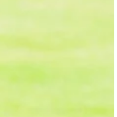
WA
PERGOLE
INNE
ess
01 kwietnia 2026
Mikołaj Zieliński
13 września 2023
uralnej Oazy w
Jak wybrać idealny granitowy
zlewozmywak do naszej kuchni?
 przekształcić Twój
Poznaj praktyczne porady, jak wybrać
tury i relaksu.
najlepszy granitowy zlewozmywak, któr
tały się popularnym
doskonale dopasuje się do stylu twojej