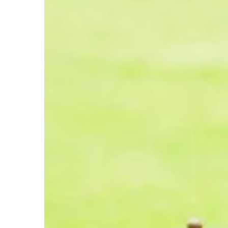
ARCHITEKTURA OGRODO
Redaktor Blue Whale Pr
Pergole: Tworzenie Nat
Twoim Ogrodzie
Odkryj, jak pergole mogą
ogród w miejsce pełne na
Dowiedz się, dlaczego s