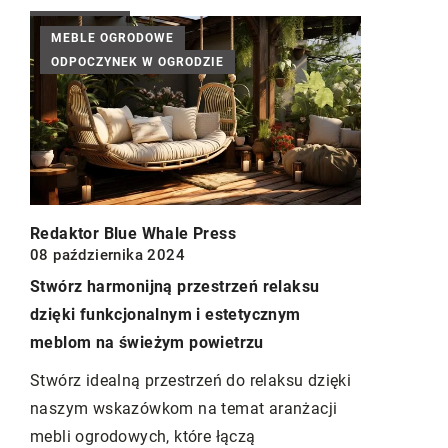
MEBLE OGRODOWE
ARCHITE
ODPOCZYNEK W OGRODZIE
Redaktor Blue Whale Press
08 października 2024
Redaktor B
Stwórz harmonijną przestrzeń relaksu
Pergole: T
dzięki funkcjonalnym i estetycznym
Twoim Ogr
meblom na świeżym powietrzu
Odkryj, jak
Stwórz idealną przestrzeń do relaksu dzięki
ogród w mie
y
naszym wskazówkom na temat aranżacji
Dowiedz się
mebli ogrodowych, które łączą