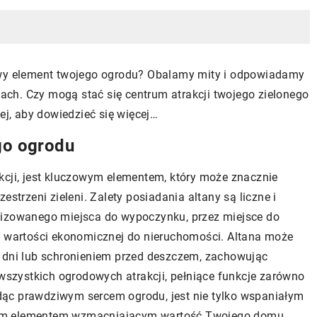
owy element twojego ogrodu? Obalamy mity i odpowiadamy
anach. Czy mogą stać się centrum atrakcji twojego zielonego
ej, aby dowiedzieć się więcej…
ego ogrodu
kcji, jest kluczowym elementem, który może znacznie
estrzeni zieleni. Zalety posiadania altany są liczne i
lizowanego miejsca do wypoczynku, przez miejsce do
e wartości ekonomicznej do nieruchomości. Altana może
e dni lub schronieniem przed deszczem, zachowując
 wszystkich ogrodowych atrakcji, pełniące funkcje zarówno
będąc prawdziwym sercem ogrodu, jest nie tylko wspaniałym
otnym elementem wzmacniającym wartość Twojego domu.