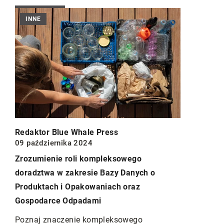
INNE
ROŚLINY 
Redaktor B
17 paździer
Redaktor Blue Whale Press
Pielęgnacj
09 października 2024
przestrzeni
Zrozumienie roli kompleksowego
u
początkują
doradztwa w zakresie Bazy Danych o
Produktach i Opakowaniach oraz
Odkryj prak
Gospodarce Odpadami
pielęgnacji
zielonej, k
Poznaj znaczenie kompleksowego