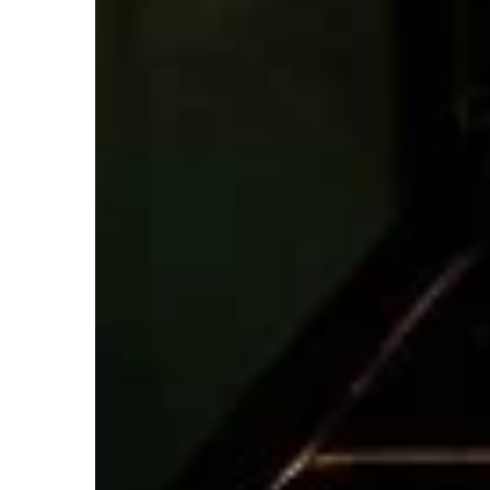
ROŚLINY DO OGRODU
Redaktor Blue Whale Pr
17 października 2024
Pielęgnacja i zagospod
przestrzeni zielonej. Pr
początkujących ogrodn
Odkryj praktyczne porad
pielęgnacji i zagospodar
zielonej, które pomogą C