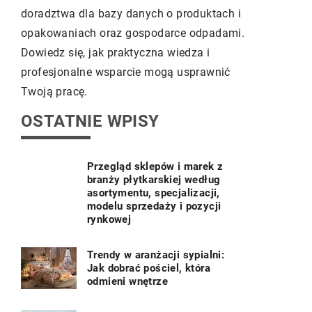
wymarzony 
doradztwa dla bazy danych o produktach i
doświadcze
opakowaniach oraz gospodarce odpadami.
Dowiedz się, jak praktyczna wiedza i
 są
profesjonalne wsparcie mogą usprawnić
kże
Twoją pracę.
OSTATNIE WPISY
Przegląd sklepów i marek z
branży płytkarskiej według
asortymentu, specjalizacji,
modelu sprzedaży i pozycji
rynkowej
Trendy w aranżacji sypialni:
Jak dobrać pościel, która
odmieni wnętrze