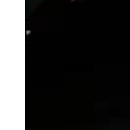
wymarzony ogród, bez w
doświadczenie w ogrodni