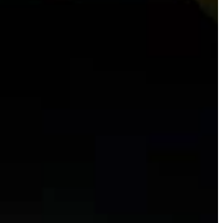
wyposażenie przestrzeni w meble, które
zględu na Twoje
pozwolą nam na komfortowe spędzanie
ctwie.
czasu na świeżym powietrzu. W
dzisiejszych czasach na rynku dostępne
różnego rodzaju meble do ogrodu, jedna
nie wszystkie są tak samo popularne.