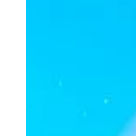
Redaktor Blue Whale Pr
11 listopada 2025
Jak wybrać odpowiednie
ogrodnicze do różnych 
Poznaj praktyczne wska
narzędzi ogrodniczych, 
zadbać o ogród przez cał
jakie narzędzia najlepie