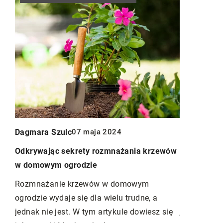
Redaktor B
11 listopad
ska
Dagmara Szulc
07 maja 2024
Jak wybrać
ogrodnicze
Odkrywając sekrety rozmnażania krzewów
go?
w domowym ogrodzie
Poznaj pra
narzędzi og
Rozmnażanie krzewów w domowym
ą
zadbać o og
ogrodzie wydaje się dla wielu trudne, a
jakie narzę
jednak nie jest. W tym artykule dowiesz się