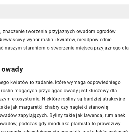
j, znaczenie tworzenia przyjaznych owadom ogrodów
Niewłaściwy wybór roślin i kwiatów, nieodpowiednie
ać naszym starańiom o stworzenie miejsca przyjaznego dla
h owady
nego kwiatów to zadanie, które wymaga odpowiedniego
h roślin mogących przyciągać owady jest kluczowy dla
zym ekosystemie. Niektóre rośliny są bardziej atrakcyjne
takie jak margaretki, chabry czy nagietki stanowią
owadów zapylających. Byliny takie jak lawenda, rumianek i
u owadów, podczas gdy miodunka plamista to prawdziwy
ające owady zdecydujemy się posadzić, może także wpływać