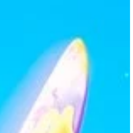
Mikołaj Zieliński
09 września 2023
ess
Porównanie paliw opałowych: jakie są
zalety wyboru przyjaznych dla środowi
 narzędzia
opcji?
pór roku?
Rozważasz swój wybór paliwa opałowe
zówki wyboru
Zapoznaj się z zaletami przyjaznych
które pomogą Ci
środowisku opcji i dowiedz się, jak mog
y rok. Dowiedz się,
one przyczynić się do ochrony naszej
j sprawdzają się w
planety.