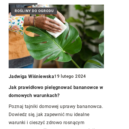
ROŚLINY DO OGRODU
ARCHITE
Jerzy Marc
Jadwiga Wiśniewska
19 lutego 2024
i do
Tworzenie p
Jak prawidłowo pielęgnować bananowce w
wykorzysta
domowych warunkach?
,
ogrodowyc
Poznaj tajniki domowej uprawy bananowca.
du.
Odkryj, jak
Dowiedz się, jak zapewnić mu idealne
rać
ogrodowe do
warunki i cieszyć zdrowo rosnącym
 i