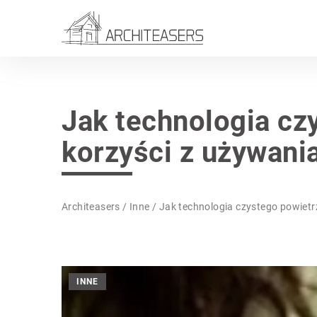
Jak technologia cz
korzyści z używania
Architeasers
/
Inne
/
Jak technologia czystego powietrz
INNE