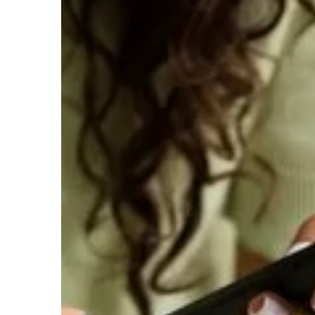
ARCHITEKTURA OGRODO
Jerzy Marchniewicz
05 l
Tworzenie przytulnej pr
wykorzystaniem nowocz
ogrodowych
Odkryj, jak wykorzystać
ogrodowe do stworzenia 