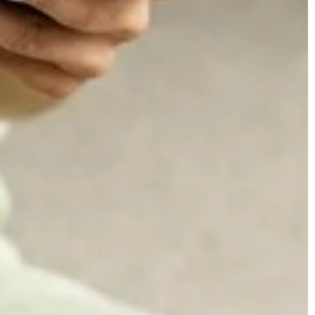
powietrzu. Dowiedz
pożywienie dla lokalnej awifauny.
ach i praktycznych