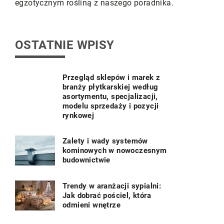
przestrzeni
egzotycznym rośliną z naszego poradnika.
się o najno
poradach.
OSTATNIE WPISY
Przegląd sklepów i marek z
branży płytkarskiej według
asortymentu, specjalizacji,
modelu sprzedaży i pozycji
rynkowej
Zalety i wady systemów
kominowych w nowoczesnym
budownictwie
Trendy w aranżacji sypialni:
Jak dobrać pościel, która
odmieni wnętrze