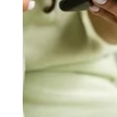
przestrzeni na świeżym 
się o najnowszych trend
poradach.