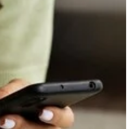
WA
WIATY
KRZEWY
ROŚLINY DO OGRODU
Redaktor Blue Whale Press
22 października 2024
utego 2024
Jakie krzewy najlepiej przyciągają ptak
zestrzeni z
twojego ogrodu?
esnych wiat
Dowiedz się więcej o rodzajach krzewów
które przyciągają ptaki do Twojego ogro
 nowoczesne wiaty
Znajdź informacje, które pomogą Ci wyb
przytulnej
idealne rośliny, zapewniające schronienie