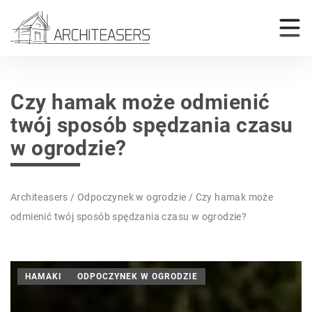
Czy hamak może odmienić
twój sposób spędzania czasu
w ogrodzie?
Architeasers
/
Odpoczynek w ogrodzie
/
Czy hamak może
odmienić twój sposób spędzania czasu w ogrodzie?
HAMAKI
ODPOCZYNEK W OGRODZIE