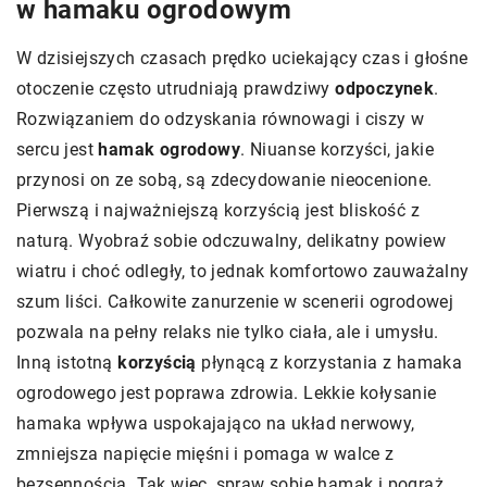
w hamaku ogrodowym
W dzisiejszych czasach prędko uciekający czas i głośne
otoczenie często utrudniają prawdziwy
odpoczynek
.
Rozwiązaniem do odzyskania równowagi i ciszy w
sercu jest
hamak ogrodowy
. Niuanse korzyści, jakie
przynosi on ze sobą, są zdecydowanie nieocenione.
Pierwszą i najważniejszą korzyścią jest bliskość z
naturą. Wyobraź sobie odczuwalny, delikatny powiew
wiatru i choć odległy, to jednak komfortowo zauważalny
szum liści. Całkowite zanurzenie w scenerii ogrodowej
pozwala na pełny relaks nie tylko ciała, ale i umysłu.
Inną istotną
korzyścią
płynącą z korzystania z hamaka
ogrodowego jest poprawa zdrowia. Lekkie kołysanie
hamaka wpływa uspokajająco na układ nerwowy,
zmniejsza napięcie mięśni i pomaga w walce z
bezsennością. Tak więc, spraw sobie hamak i pogrąż