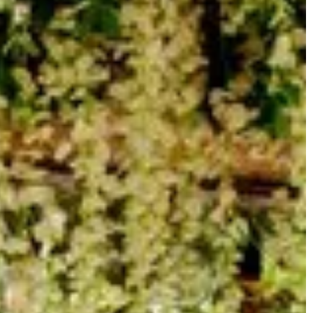
 DO OGRODU
INNE
Redaktor Blue Whale Press
16 kwiet
e Press
22 maja 2026
Jak wybrać idealną poduszkę do sp
ć, aby stworzyć
lepszego komfortu i zdrowia
rzed wiatrem?
Odkryj, jak wybrać poduszkę, która 
tunki krzewów do
lepszy sen i poprawi komfort życia.
j i estetycznej osłony
się, jakie cechy powinny posiadać i
dz się, jak dobrać