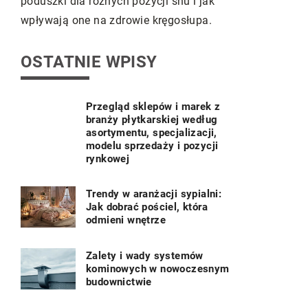
ak
Dowiedz się, jak zabezpieczyć swój dom
rośliny
a.
przed niszczytelskimi intruzami
nawiedzającymi wkład pracy i środki.
OSTATNIE WPISY
Przegląd sklepów i marek z
branży płytkarskiej według
asortymentu, specjalizacji,
modelu sprzedaży i pozycji
rynkowej
Trendy w aranżacji sypialni:
Jak dobrać pościel, która
odmieni wnętrze
Zalety i wady systemów
kominowych w nowoczesnym
budownictwie