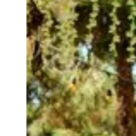
edz się, jak zabezpieczyć swój dom
rośliny, by ochrona b
d niszczytelskimi intruzami
edzającymi wkład pracy i środki.