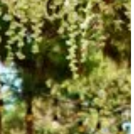
poduszki dla różnych pozycji snu i j
yła trwała i naturalna.
wpływają one na zdrowie kręgosłup