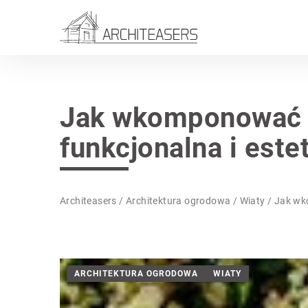
Jak wkomponować w
funkcjonalna i este
Architeasers
/
Architektura ogrodowa
/
Wiaty
/
Jak wk
ARCHITEKTURA OGRODOWA
WIATY