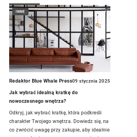
INNE
INNE
Redaktor Blue Whale Press
Redaktor B
6
09 stycznia 2025
Jak wybrać idealną kratkę do
Innowacyjn
nowoczesnego wnętrza?
podgrzewa
rozwiązani
Odkryj, jak wybrać kratkę, która podkreśli
energii i k
i
charakter Twojego wnętrza. Dowiedz się, na
dz
co zwrócić uwagę przy zakupie, aby idealnie
Odkryj, jak