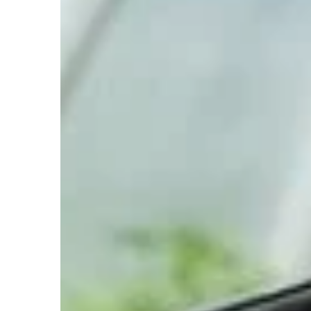
rewolucjonizują podgrz
wpływając na zmniejszen
oraz zwiększenie komfo
Twoim domu.