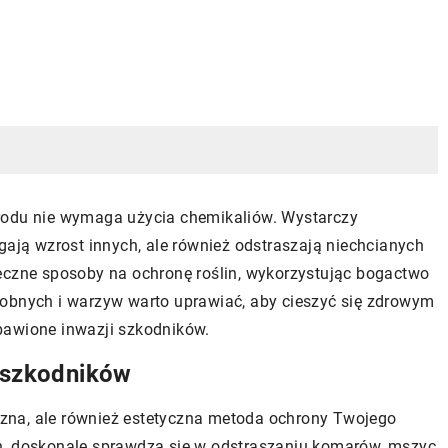
rodu nie wymaga użycia chemikaliów. Wystarczy
gają wzrost innych, ale również odstraszają niechcianych
eczne sposoby na ochronę roślin, wykorzystując bogactwo
ozdobnych i warzyw warto uprawiać, aby cieszyć się zdrowym
bawione inwazji szkodników.
e szkodników
eczna, ale również estetyczna metoda ochrony Twojego
h, doskonale sprawdza się w odstraszaniu komarów, mszyc