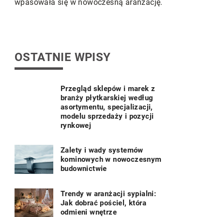
ię w
wpasowała się w nowoczesną aranżację.
rewolucjon
wpływając n
oraz zwięk
Twoim dom
OSTATNIE WPISY
Przegląd sklepów i marek z
branży płytkarskiej według
asortymentu, specjalizacji,
modelu sprzedaży i pozycji
rynkowej
Zalety i wady systemów
kominowych w nowoczesnym
budownictwie
Trendy w aranżacji sypialni:
Jak dobrać pościel, która
odmieni wnętrze