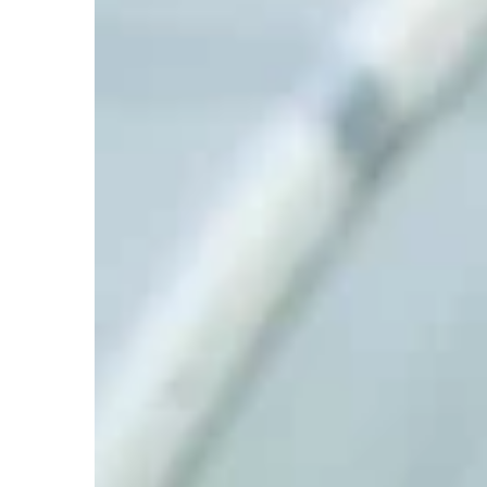
INNE
Redaktor Blue Whale Pr
Innowacyjne technologi
podgrzewaczach wody:
rozwiązania wpływają n
energii i komfort użytk
Odkryj, jak nowoczesne 