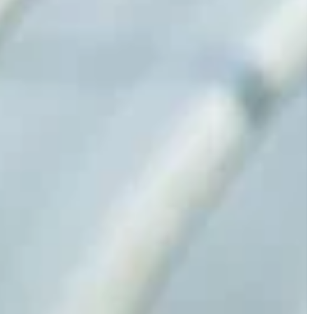
DRZEWA
ROŚLINY DO OGRODU
ess
Redaktor Blue Whale Press
04 czerwca 2025
21 maja 202
e w
Tworzenie harmonii w ogrodzie dzięki
 Jak nowoczesne
odpowiedniemu doborowi drzew
a oszczędność
Odkryj tajemnice tworzenia spójnej i
owania
harmonijnej przestrzeni w ogrodzie dzięk
technologie
odpowiedniemu doborowi drzew. Dowie