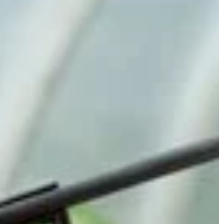
ewacze wody,
się, które gatunki najlepiej komponują s
ie zużycia energii
różnych warunkach i podkreśl charakter
rtu użytkowania w
twojego zielonego zakątka.