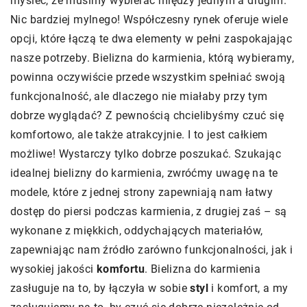
myśleć, że musimy wybierać między jednym a drugim.
Nic bardziej mylnego! Współczesny rynek oferuje wiele
opcji, które łączą te dwa elementy w pełni zaspokajając
nasze potrzeby. Bielizna do karmienia, którą wybieramy,
powinna oczywiście przede wszystkim spełniać swoją
funkcjonalność, ale dlaczego nie miałaby przy tym
dobrze wyglądać? Z pewnością chcielibyśmy czuć się
komfortowo, ale także atrakcyjnie. I to jest całkiem
możliwe! Wystarczy tylko dobrze poszukać. Szukając
idealnej bielizny do karmienia, zwróćmy uwagę na te
modele, które z jednej strony zapewniają nam łatwy
dostęp do piersi podczas karmienia, z drugiej zaś – są
wykonane z miękkich, oddychających materiałów,
zapewniając nam źródło zarówno funkcjonalności, jak i
wysokiej jakości
komfortu
. Bielizna do karmienia
zasługuje na to, by łączyła w sobie
styl
i komfort, a my